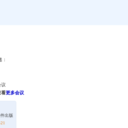
递：
会议
查看
更多会议
！
稿件出版
21